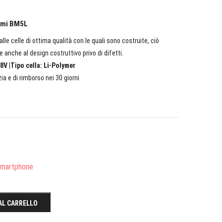
aomi BM5L
lle celle di ottima qualità con le quali sono costruite, ciò
e anche al design costruttivo privo di difetti.
8V |Tipo cella: Li-Polymer
ia e di rimborso nei 30 giorni
/Smartphone
AL CARRELLO