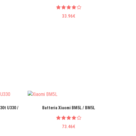
33.96€
30t U330 /
Batteria Xiaomi BM5L / BM5L
Batte
73.46€