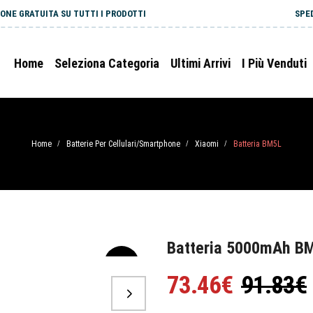
ONE GRATUITA SU TUTTI I PRODOTTI
SPE
Home
Seleziona Categoria
Ultimi Arrivi
I Più Venduti
Home
Batterie Per Cellulari/Smartphone
Xiaomi
Batteria BM5L
/
/
/
Batteria 5000mAh B
-20%
73.46€
91.83€