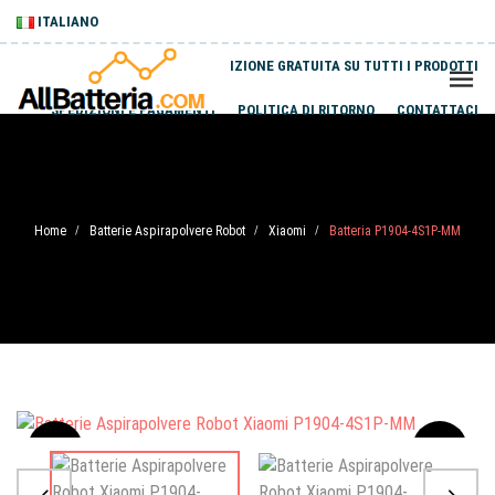
ITALIANO
SPEDIZIONE GRATUITA SU TUTTI I PRODOTTI
SPEDIZIONI E PAGAMENTI
POLITICA DI RITORNO
CONTATTACI
Home
Batterie Aspirapolvere Robot
Xiaomi
Batteria P1904-4S1P-MM
/
/
/
Sale
-20%