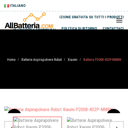
ITALIANO
SPEDIZIONE GRATUITA SU TUTTI I PRODOTTI
SPEDIZIONI E PAGAMENTI
POLITICA DI RITORNO
CONTATTACI
Home
Batterie Aspirapolvere Robot
Xiaomi
Batteria P2008-4S2P-MMBK
/
/
/
Sale
-20%