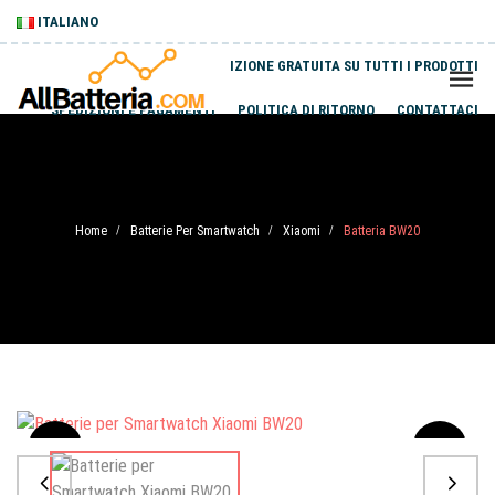
ITALIANO
SPEDIZIONE GRATUITA SU TUTTI I PRODOTTI
SPEDIZIONI E PAGAMENTI
POLITICA DI RITORNO
CONTATTACI
Home
Batterie Per Smartwatch
Xiaomi
Batteria BW20
/
/
/
Sale
-20%