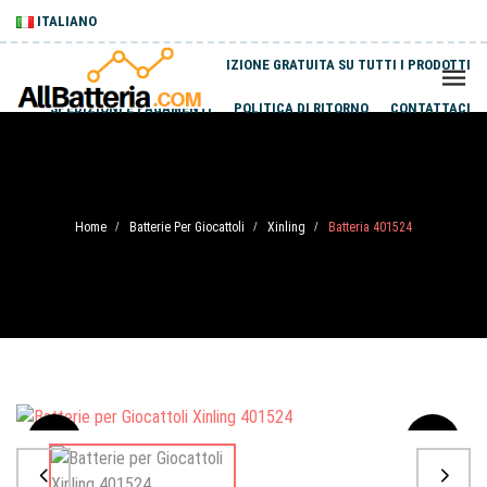
ITALIANO
SPEDIZIONE GRATUITA SU TUTTI I PRODOTTI
SPEDIZIONI E PAGAMENTI
POLITICA DI RITORNO
CONTATTACI
Home
Batterie Per Giocattoli
Xinling
Batteria 401524
/
/
/
Sale
-20%