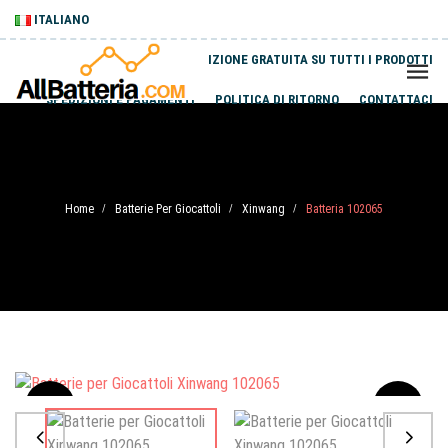
ITALIANO
SPEDIZIONE GRATUITA SU TUTTI I PRODOTTI
SPEDIZIONI E PAGAMENTI
POLITICA DI RITORNO
CONTATTACI
Home
Batterie Per Giocattoli
Xinwang
Batteria 102065
/
/
/
Sale
-20%