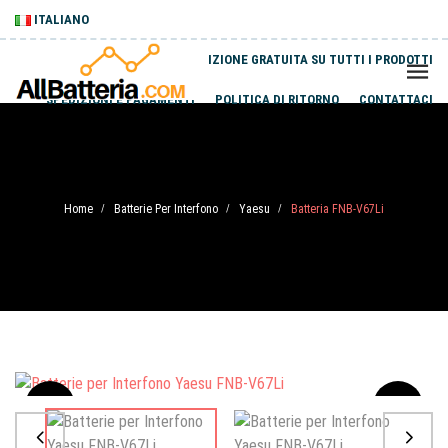
ITALIANO
SPEDIZIONE GRATUITA SU TUTTI I PRODOTTI
SPEDIZIONI E PAGAMENTI
POLITICA DI RITORNO
CONTATTACI
Home
Batterie Per Interfono
Yaesu
Batteria FNB-V67Li
/
/
/
Sale
-20%