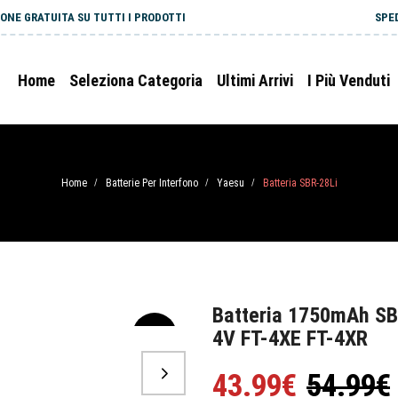
ONE GRATUITA SU TUTTI I PRODOTTI
SPE
Home
Seleziona Categoria
Ultimi Arrivi
I Più Venduti
Home
Batterie Per Interfono
Yaesu
Batteria SBR-28Li
/
/
/
Batteria 1750mAh SB
4V FT-4XE FT-4XR
-20%
43.99€
54.99€