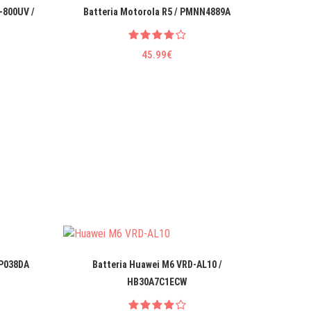
-800UV /
Batteria Motorola R5 / PMNN4889A
Batter
45.99€
LP038DA
Batteria Huawei M6 VRD-AL10 /
Batte
HB30A7C1ECW