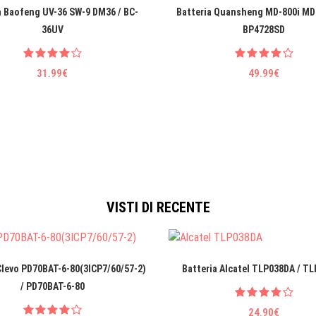
a Baofeng UV-36 SW-9 DM36 / BC-
Batteria Quansheng MD-800i MD
36UV
BP4728SD
31.99€
49.99€
VISTI DI RECENTE
Clevo PD70BAT-6-80(3ICP7/60/57-2)
Batteria Alcatel TLP038DA / T
/ PD70BAT-6-80
24.90€