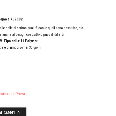
okogawa 739882
lle celle di ottima qualità con le quali sono costruite, ciò
e anche al design costruttivo privo di difetti.
V |Tipo cella: Li-Polymer
ia e di rimborso nei 30 giorni
iatura di Prova
AL CARRELLO