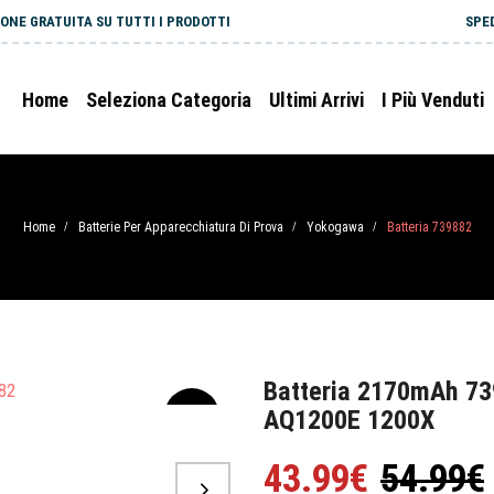
ONE GRATUITA SU TUTTI I PRODOTTI
SPE
Home
Seleziona Categoria
Ultimi Arrivi
I Più Venduti
Home
Batterie Per Apparecchiatura Di Prova
Yokogawa
Batteria 739882
/
/
/
Batteria 2170mAh 7
AQ1200E 1200X
-20%
43.99€
54.99€