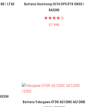
-BD / LT60
Batteria Unistrong UC10 GPS RTK GNSS /
Batteria
BA5200
57.99€
-AS53H
Batte
Batteria Yokogawa OTDR AQ1200C AQ1200E