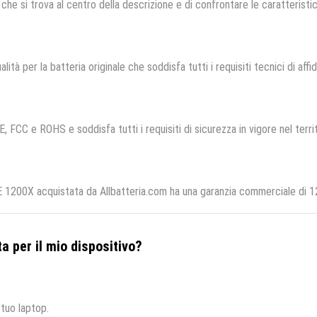
che si trova al centro della descrizione e di confrontare le caratteristich
lità per la batteria originale che soddisfa tutti i requisiti tecnici di affid
E, FCC e ROHS e soddisfa tutti i requisiti di sicurezza in vigore nel terr
00X acquistata da Allbatteria.com ha una garanzia commerciale di 12 m
a per il mio dispositivo?
 tuo laptop.