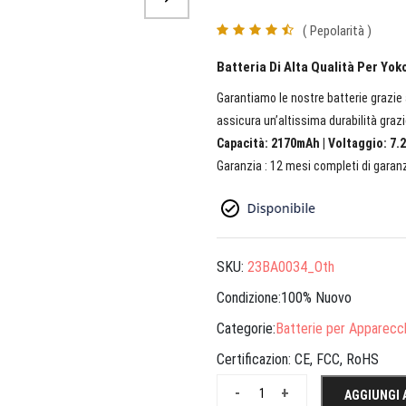
( Pepolarità )
Batteria Di Alta Qualità Per Y
Garantiamo le nostre batterie grazie a
assicura un’altissima durabilità grazi
Capacità: 2170mAh | Voltaggio: 7.2
Garanzia : 12 mesi completi di garanz
SKU:
23BA0034_Oth
Condizione:100% Nuovo
Categorie:
Batterie per Apparecch
Certificazion:
CE, FCC, RoHS
-
+
AGGIUNGI 