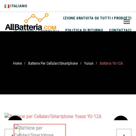
ITALIANO
SPEDIZIONE GRATUITA SU TUTTI I PRODOTTI
SPEDIZIONI E PAGAMENTI
POLITICA DI RITORNO
CONTATTACI
Home
Batterie Per Cellulari/Smartphone
Yusun
Batteria YU-12A
/
/
/
Sale
-20%