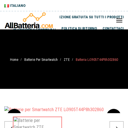
ITALIANO
SPEDIZIONE GRATUITA SU TUTTI I PRODOTTI
SPEDIZIONI E PAGAMENTI
POLITICA DI RITORNO
CONTATTACI
Home
Batterie Per Smartwatch
ZTE
Batteria Li3905T44P8h302860
/
/
/
Sale
-20%