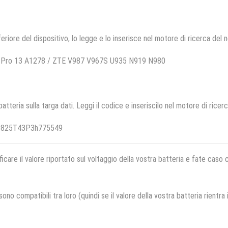
feriore del dispositivo, lo legge e lo inserisce nel motore di ricerca del 
k Pro 13 A1278 / ZTE V987 V967S U935 N919 N980
 batteria sulla targa dati. Leggi il codice e inseriscilo nel motore di ricer
i3825T43P3h775549
ficare il valore riportato sul voltaggio della vostra batteria e fate caso
no compatibili tra loro (quindi se il valore della vostra batteria rientra