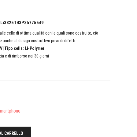
TE Li3825T43P3h775549
lle celle di ottima qualità con le quali sono costruite, ciò
e anche al design costruttivo privo di difetti.
V |Tipo cella: Li-Polymer
ia e di rimborso nei 30 giorni
/Smartphone
AL CARRELLO