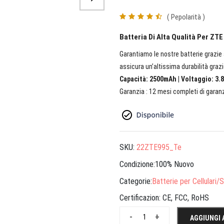
( Pepolarità )
Batteria Di Alta Qualità Per Z
Garantiamo le nostre batterie grazie a
assicura un’altissima durabilità grazi
Capacità: 2500mAh | Voltaggio: 3.8
Garanzia : 12 mesi completi di garanz
SKU:
22ZTE995_Te
Condizione:100% Nuovo
Categorie:
Batterie per Cellulari
Certificazion:
CE, FCC, RoHS
-
+
AGGIUNGI 