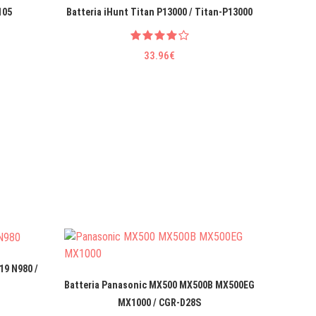
105
Batteria iHunt Titan P13000 / Titan-P13000
33.96€
19 N980 /
Batteri
Batteria Panasonic MX500 MX500B MX500EG
MX1000 / CGR-D28S