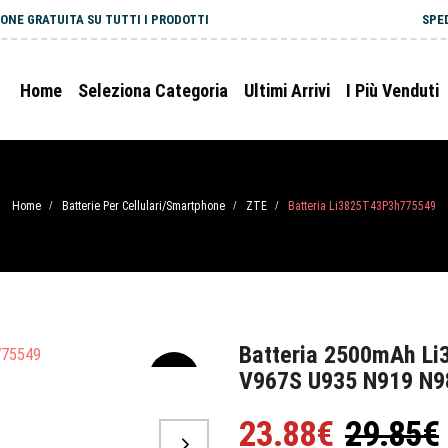
ONE GRATUITA SU TUTTI I PRODOTTI
SPE
Home
Seleziona Categoria
Ultimi Arrivi
I Più Venduti
Home
Batterie Per Cellulari/Smartphone
ZTE
Batteria Li3825T43P3h775549
/
/
/
Batteria 2500mAh L
V967S U935 N919 N9
-20%
23.88€
29.85€