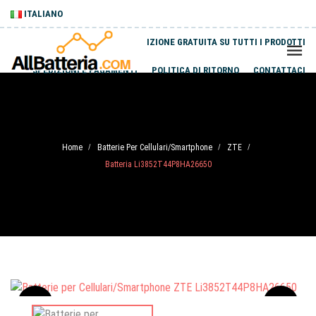
ITALIANO
SPEDIZIONE GRATUITA SU TUTTI I PRODOTTI
SPEDIZIONI E PAGAMENTI
POLITICA DI RITORNO
CONTATTACI
Home
Batterie Per Cellulari/Smartphone
ZTE
/
/
/
Batteria Li3852T44P8HA26650
Sale
-20%