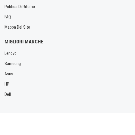
Politica Di Ritorno
FAQ
Mappa Del Sito
MIGLIORI MARCHE
Lenovo
Samsung
Asus
HP
Dell
Copyright © 2026 Allbatteria.com. Tutti i diritti riservati.