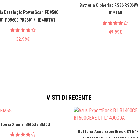
Batteria Cipherlab RS36 RS36W6
ia Datalogic PowerScan PD9500
0154A0
01 PD9600 PD9601 / HB40DT61
49.99€
32.99€
VISTI DI RECENTE
tteria Xiaomi BM5S / BM5S
Batteria Asus ExpertBook B1 B