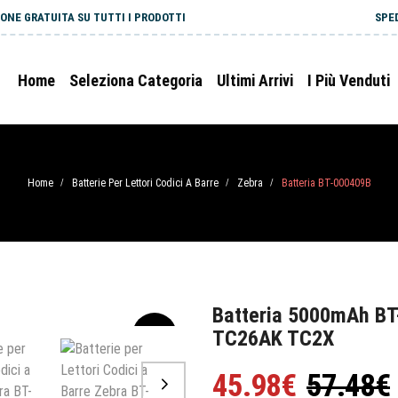
ONE GRATUITA SU TUTTI I PRODOTTI
SPE
Home
Seleziona Categoria
Ultimi Arrivi
I Più Venduti
Home
Batterie Per Lettori Codici A Barre
Zebra
Batteria BT-000409B
/
/
/
Batteria 5000mAh BT
TC26AK TC2X
-20%
45.98€
57.48€