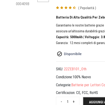
( Pepolarità )
Batteria Di Alta Qualità Per Ze
Garantiamo le nostre batterie grazie a
assicura un’altissima durabilità grazi
Capacità: 5000mAh | Voltaggio: 3.8
Garanzia : 12 mesi completi di garanz
SKU:
22ZEB101_Oth
Condizione:100% Nuovo
Categorie:
Batterie per Lettori Co
Certificazion:
CE, FCC, RoHS
-
+
AGGIUNGI 