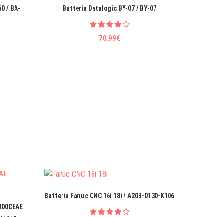
0 / BA-
Batteria Datalogic BY-07 / BY-07
Batter
70.99€
Batteria Fanuc CNC 16i 18i / A20B-0130-K106
Batteri
1400CEAE