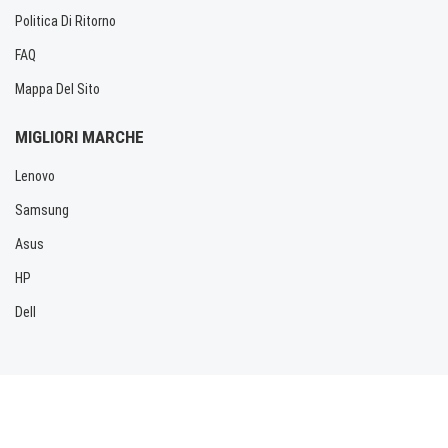
Politica Di Ritorno
FAQ
Mappa Del Sito
MIGLIORI MARCHE
Lenovo
Samsung
Asus
HP
Dell
Copyright © 2026 Allbatteria.com. Tutti i diritti riservati.