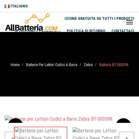
ITALIANO
SPEDIZIONE GRATUITA SU TUTTI I PRODOTTI
SPEDIZIONI E PAGAMENTI
POLITICA DI RITORNO
CONTATTACI
Home
Batterie Per Lettori Codici A Barre
Zebra
Batteria BT-000398
/
/
/
Sale
-20%