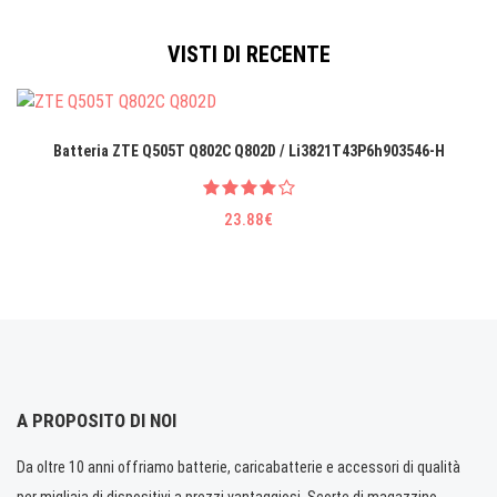
VISTI DI RECENTE
Batteria ZTE Q505T Q802C Q802D / Li3821T43P6h903546-H
23.88€
A PROPOSITO DI NOI
Da oltre 10 anni offriamo batterie, caricabatterie e accessori di qualità
per migliaia di dispositivi a prezzi vantaggiosi. Scorte di magazzino.