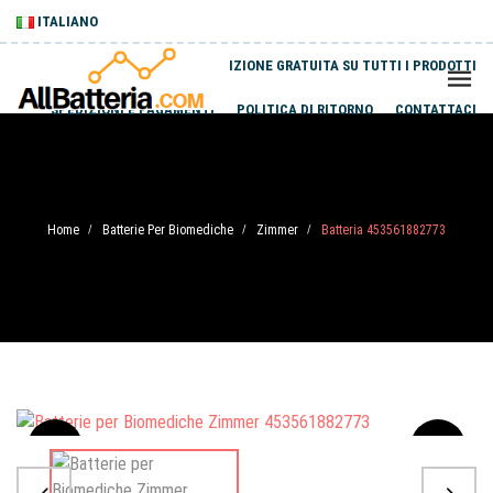
ITALIANO
SPEDIZIONE GRATUITA SU TUTTI I PRODOTTI
SPEDIZIONI E PAGAMENTI
POLITICA DI RITORNO
CONTATTACI
Home
Batterie Per Biomediche
Zimmer
Batteria 453561882773
/
/
/
Sale
-20%