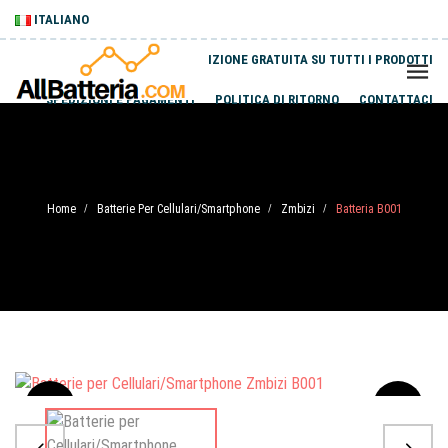
ITALIANO
SPEDIZIONE GRATUITA SU TUTTI I PRODOTTI
SPEDIZIONI E PAGAMENTI
POLITICA DI RITORNO
CONTATTACI
Home
Batterie Per Cellulari/Smartphone
Zmbizi
Batteria B001
/
/
/
Sale
-20%