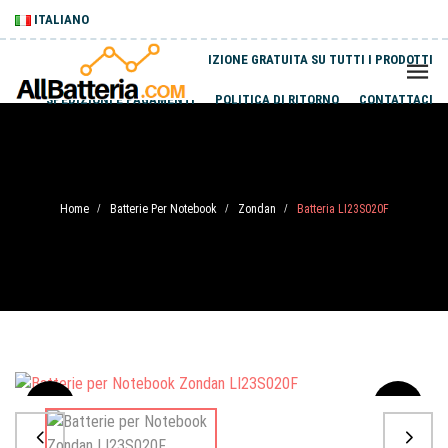
ITALIANO
SPEDIZIONE GRATUITA SU TUTTI I PRODOTTI
SPEDIZIONI E PAGAMENTI
POLITICA DI RITORNO
CONTATTACI
Home
Batterie Per Notebook
Zondan
Batteria LI23S020F
/
/
/
Sale
-20%