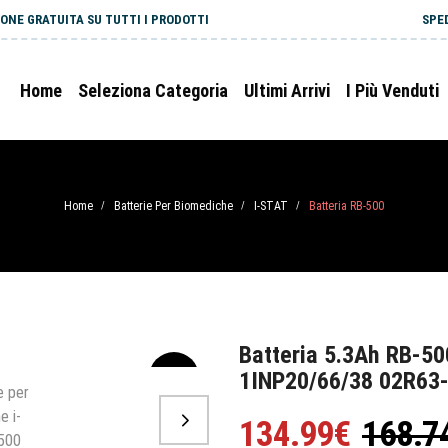
ONE GRATUITA SU TUTTI I PRODOTTI
SPE
Home
Seleziona Categoria
Ultimi Arrivi
I Più Venduti
Home
Batterie Per Biomediche
I-STAT
Batteria RB-500
/
/
/
Batteria 5.3Ah RB-50
1INP20/66/38 02R63
-20%
134.99€
168.7