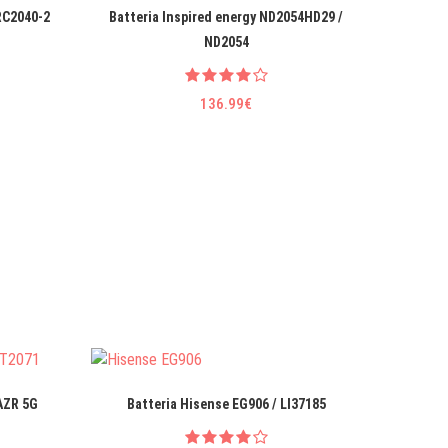
RC2040-2
Batteria Inspired energy ND2054HD29 /
Batteri
ND2054
136.99€
AZR 5G
Batteria Hisense EG906 / LI37185
Batter