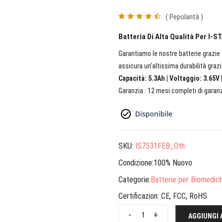
( Pepolarità )
Batteria Di Alta Qualità Per I-
Garantiamo le nostre batterie grazie a
assicura un’altissima durabilità grazi
Capacità: 5.3Ah | Voltaggio: 3.65V 
Garanzia : 12 mesi completi di garanz
SKU:
IS7531FEB_Oth
Condizione:100% Nuovo
Categorie:
Batterie per Biomedic
Certificazion:
CE, FCC, RoHS
-
+
AGGIUNGI 