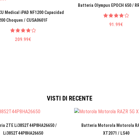
Batteria Olympus EPOCH 650 / R
CU Medical iPAD NF1200 Capacidad
200 Choques / CUSA0601F
91.99€
209.99€
VISTI DI RECENTE
ria ZTE Li3852T44P8HA26650 /
Batteria Motorola Motorola R
Li3852T44P8HA26650
XT2071 / LS40