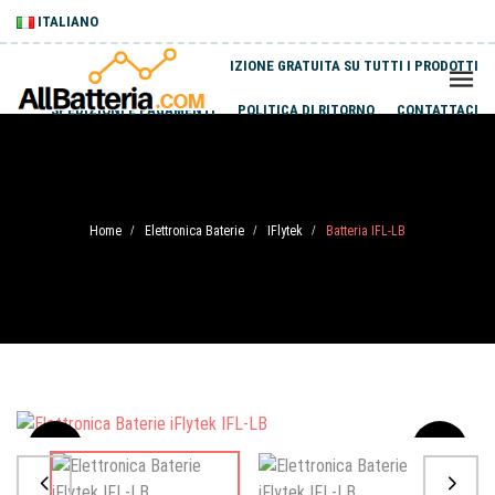
ITALIANO
SPEDIZIONE GRATUITA SU TUTTI I PRODOTTI
SPEDIZIONI E PAGAMENTI
POLITICA DI RITORNO
CONTATTACI
Home
Elettronica Baterie
IFlytek
Batteria IFL-LB
/
/
/
Sale
-20%