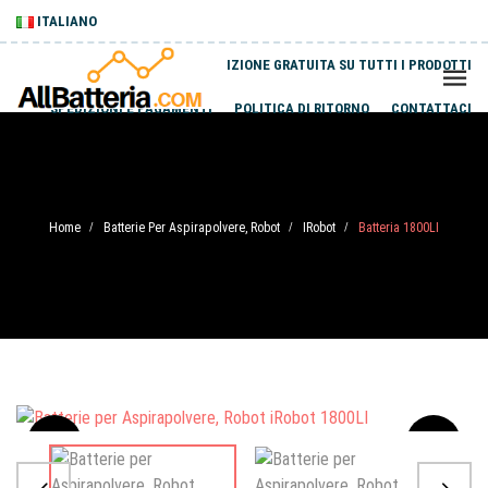
ITALIANO
SPEDIZIONE GRATUITA SU TUTTI I PRODOTTI
SPEDIZIONI E PAGAMENTI
POLITICA DI RITORNO
CONTATTACI
Home
Batterie Per Aspirapolvere, Robot
IRobot
Batteria 1800LI
/
/
/
Sale
-20%