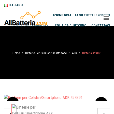
ITALIANO
SPEDIZIONE GRATUITA SU TUTTI I PRODOTTI
SPEDIZIONI E PAGAMENTI
POLITICA DI RITORNO
CONTATTACI
Home
Batterie Per Cellulari/Smartphone
AKK
Batteria 424891
/
/
/
Sale
-20%