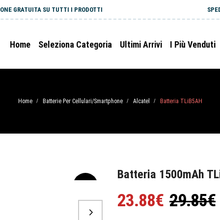
ONE GRATUITA SU TUTTI I PRODOTTI
SPE
Home
Seleziona Categoria
Ultimi Arrivi
I Più Venduti
Home
Batterie Per Cellulari/Smartphone
Alcatel
Batteria TLiB5AH
/
/
/
Batteria 1500mAh TL
-20%
23.88€
29.85€