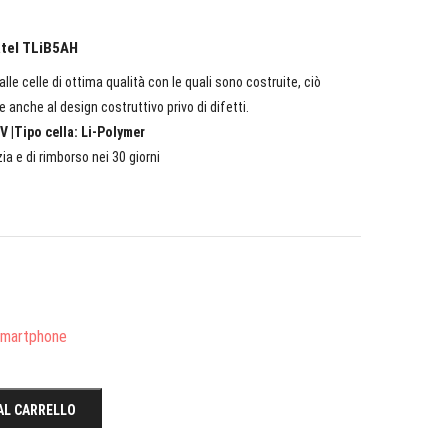
atel TLiB5AH
lle celle di ottima qualità con le quali sono costruite, ciò
e anche al design costruttivo privo di difetti.
V |Tipo cella: Li-Polymer
ia e di rimborso nei 30 giorni
/Smartphone
AL CARRELLO