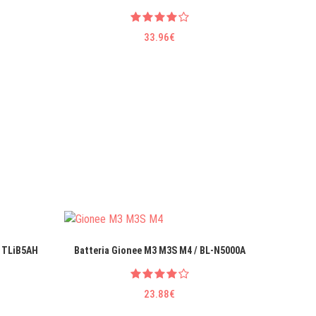
33.96€
/ TLiB5AH
Batteria Gionee M3 M3S M4 / BL-N5000A
Batter
23.88€