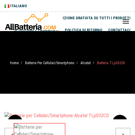
ITALIANO
SPEDIZIONE GRATUITA SU TUTTI I PRODOTTI
SPEDIZIONI E PAGAMENTI
POLITICA DI RITORNO
CONTATTACI
Home
Batterie Per Cellulari/Smartphone
Alcatel
Batteria TLp032CD
/
/
/
Sale
-20%