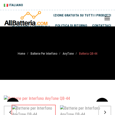
ITALIANO
SPEDIZIONE GRATUITA SU TUTTI I PRODOTTI
SPEDIZIONI E PAGAMENTI
POLITICA DI RITORNO
CONTATTACI
Home
Batterie Per Interfono
AnyTone
Batteria QB-44
/
/
/
Sale
-20%