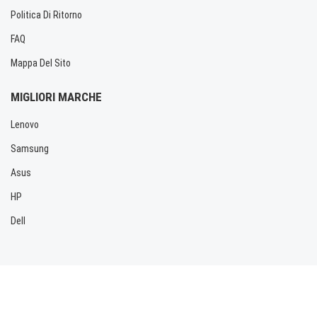
Politica Di Ritorno
FAQ
Mappa Del Sito
MIGLIORI MARCHE
Lenovo
Samsung
Asus
HP
Dell
Copyright © 2026 Allbatteria.com. Tutti i diritti riservati.