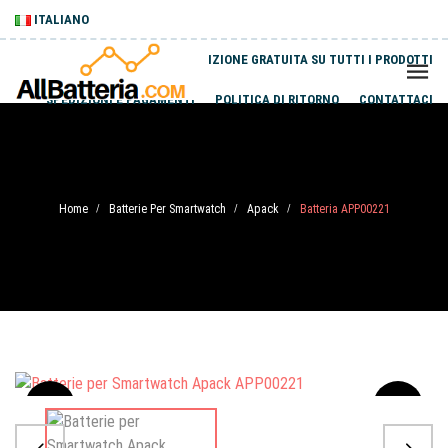
ITALIANO
SPEDIZIONE GRATUITA SU TUTTI I PRODOTTI
SPEDIZIONI E PAGAMENTI
POLITICA DI RITORNO
CONTATTACI
Home
Batterie Per Smartwatch
Apack
Batteria APP00221
/
/
/
Sale
-20%