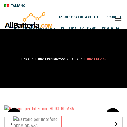
ITALIANO
SPEDIZIONE GRATUITA SU TUTTI I PRODOTTI
SPEDIZIONI E PAGAMENTI
POLITICA DI RITORNO
CONTATTACI
Home
Batterie Per Interfono
BFDX
Batteria BF-A46
/
/
/
Sale
-20%