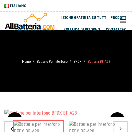
ITALIANO
SPEDIZIONE GRATUITA SU TUTTI I PRODOTTI
SPEDIZIONI E PAGAMENTI
POLITICA DI RITORNO
CONTATTACI
Home
Batterie Per Interfono
BFDX
Batteria BF-A28
/
/
/
Sale
-20%