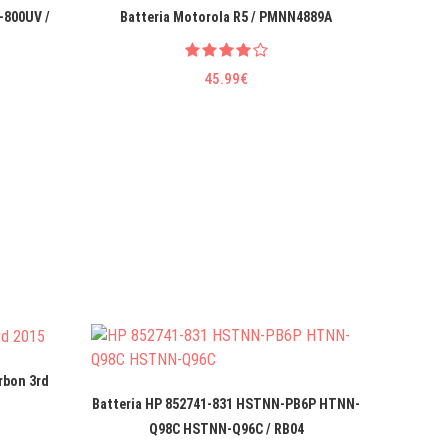
-800UV /
Batteria Motorola R5 / PMNN4889A
Batter
45.99€
rbon 3rd
Batteria HP 852741-831 HSTNN-PB6P HTNN-
Batteri
Q98C HSTNN-Q96C / RB04