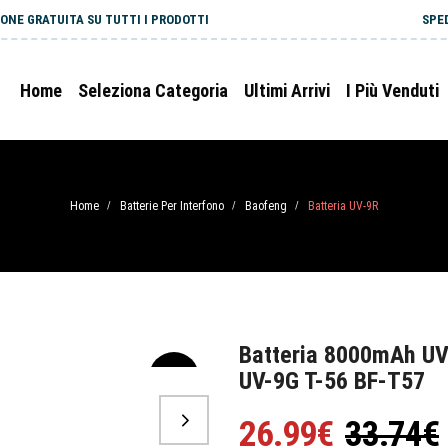
ONE GRATUITA SU TUTTI I PRODOTTI
SPE
Home
Seleziona Categoria
Ultimi Arrivi
I Più Venduti
Home
Batterie Per Interfono
Baofeng
Batteria UV-9R
/
/
/
Batteria 8000mAh U
UV-9G T-56 BF-T57
-20%
26.99€
33.74€