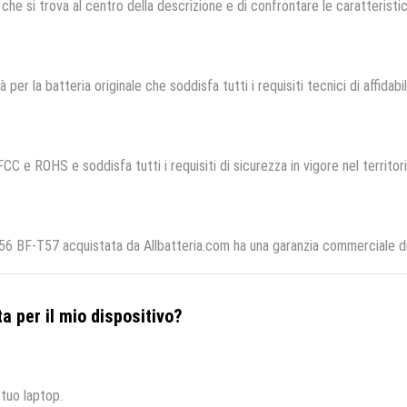
che si trova al centro della descrizione e di confrontare le caratteristich
à per la batteria originale che soddisfa tutti i requisiti tecnici di affidabi
FCC e ROHS e soddisfa tutti i requisiti di sicurezza in vigore nel territo
 BF-T57 acquistata da Allbatteria.com ha una garanzia commerciale di 1
a per il mio dispositivo?
 tuo laptop.