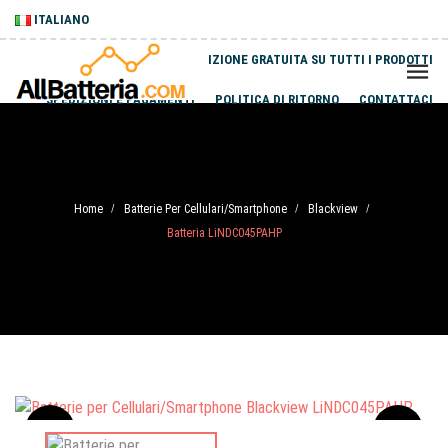
ITALIANO
SPEDIZIONE GRATUITA SU TUTTI I PRODOTTI
SPEDIZIONI E PAGAMENTI
POLITICA DI RITORNO
CONTATTACI
Home
Batterie Per Cellulari/Smartphone
Blackview
/
/
/
Batteria LiNDC045PAHP
Sale
-20%