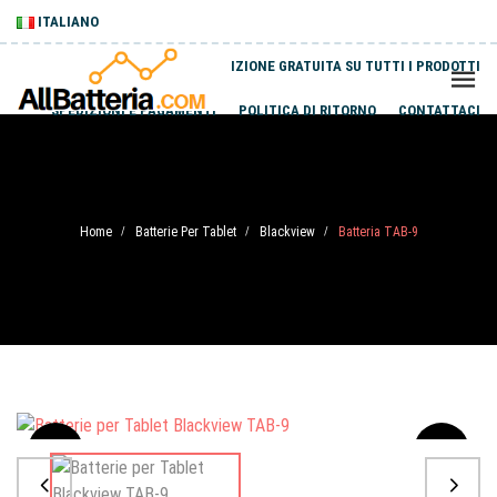
ITALIANO
SPEDIZIONE GRATUITA SU TUTTI I PRODOTTI
SPEDIZIONI E PAGAMENTI
POLITICA DI RITORNO
CONTATTACI
Home
Batterie Per Tablet
Blackview
Batteria TAB-9
/
/
/
Sale
-20%