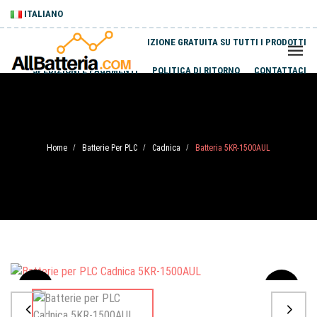
ITALIANO
SPEDIZIONE GRATUITA SU TUTTI I PRODOTTI
SPEDIZIONI E PAGAMENTI
POLITICA DI RITORNO
CONTATTACI
Home
Batterie Per PLC
Cadnica
Batteria 5KR-1500AUL
/
/
/
Sale
-20%