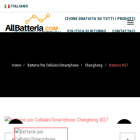
ITALIANO
SPEDIZIONE GRATUITA SU TUTTI I PRODOTTI
SPEDIZIONI E PAGAMENTI
POLITICA DI RITORNO
CONTATTACI
Home
Batterie Per Cellulari/Smartphone
Changhong
Batteria W27
/
/
/
Sale
-20%