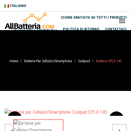
ITALIANO
SPEDIZIONE GRATUITA SU TUTTI I PRODOTTI
SPEDIZIONI E PAGAMENTI
POLITICA DI RITORNO
CONTATTACI
Home
Batterie Per Cellulari/Smartphone
Coolpad
Batteria CPLD-145
/
/
/
Sale
-20%