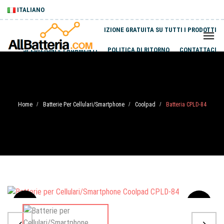
ITALIANO
SPEDIZIONE GRATUITA SU TUTTI I PRODOTTI
SPEDIZIONI E PAGAMENTI
POLITICA DI RITORNO
CONTATTACI
Home
Batterie Per Cellulari/Smartphone
Coolpad
Batteria CPLD-84
/
/
/
Sale
-20%