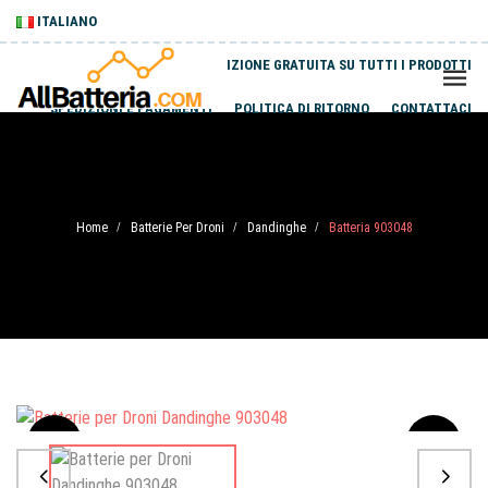
ITALIANO
SPEDIZIONE GRATUITA SU TUTTI I PRODOTTI
SPEDIZIONI E PAGAMENTI
POLITICA DI RITORNO
CONTATTACI
Home
Batterie Per Droni
Dandinghe
Batteria 903048
/
/
/
Sale
-20%