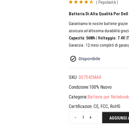
( Pepolarità )
Batteria Di Alta Qualità Per Del
Garantiamo le nostre batterie grazie a
assicura un’altissima durabilità grazi
Capacità: 56Wh | Voltaggio: 7.4V |T
Garanzia : 12 mesi completi di garanz
SKU:
DE7542MAR
Condizione:100% Nuovo
Categorie:
Batterie per Notebook
Certificazion:
CE, FCC, RoHS
-
+
AGGIUNGI 