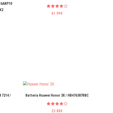
 16AKP10
K2
61.99€
4 7214 /
Batteria Huawei Honor 3X / HB476387RBC
Alimenta
23.88€