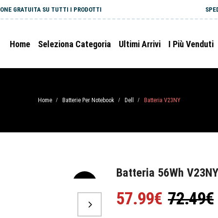
ONE GRATUITA SU TUTTI I PRODOTTI
SPE
Home
Seleziona Categoria
Ultimi Arrivi
I Più Venduti
Home
Batterie Per Notebook
Dell
Batteria V23NY
/
/
/
Batteria 56Wh V23NY 
-20%
57.99€
72.49€