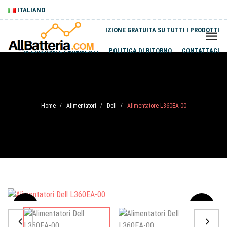
ITALIANO
SPEDIZIONE GRATUITA SU TUTTI I PRODOTTI
SPEDIZIONI E PAGAMENTI
POLITICA DI RITORNO
CONTATTACI
Home
Alimentatori
Dell
Alimentatore L360EA-00
/
/
/
Sale
-20%