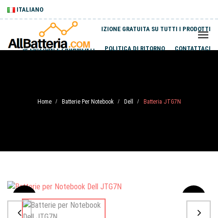
ITALIANO
SPEDIZIONE GRATUITA SU TUTTI I PRODOTTI
SPEDIZIONI E PAGAMENTI
POLITICA DI RITORNO
CONTATTACI
Home
Batterie Per Notebook
Dell
Batteria JTG7N
/
/
/
Sale
-20%