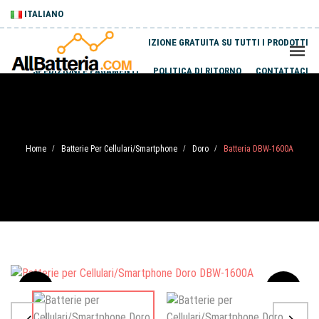
ITALIANO
SPEDIZIONE GRATUITA SU TUTTI I PRODOTTI
SPEDIZIONI E PAGAMENTI
POLITICA DI RITORNO
CONTATTACI
Home
Batterie Per Cellulari/Smartphone
Doro
Batteria DBW-1600A
/
/
/
Sale
-20%