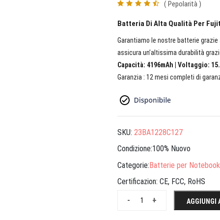
( Pepolarità )
Batteria Di Alta Qualità Per Fu
Garantiamo le nostre batterie grazie a
assicura un’altissima durabilità grazi
Capacità: 4196mAh | Voltaggio: 15.
Garanzia : 12 mesi completi di garanz
SKU:
23BA1228C127
Condizione:100% Nuovo
Categorie:
Batterie per Notebook
Certificazion:
CE, FCC, RoHS
-
+
AGGIUNGI 