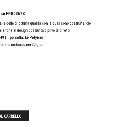
jitsu FPB0367S
lle celle di ottima qualità con le quali sono costruite, ciò
e anche al design costruttivo privo di difetti.
4V |Tipo cella: Li-Polymer
ia e di rimborso nei 30 giorni
AL CARRELLO