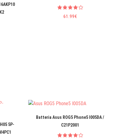
 16AKP10
K2
61.99€
Batteria Asus ROG5 Phone5 I005DA /
Batter
MH05 5P-
C21P2001
9M4PC1