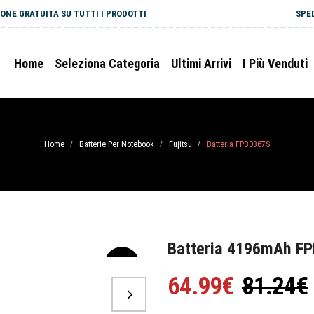
ONE GRATUITA SU TUTTI I PRODOTTI
SPE
Home
Seleziona Categoria
Ultimi Arrivi
I Più Venduti
Home
Batterie Per Notebook
Fujitsu
Batteria FPB0367S
/
/
/
Batteria 4196mAh FP
-20%
64.99€
81.24€