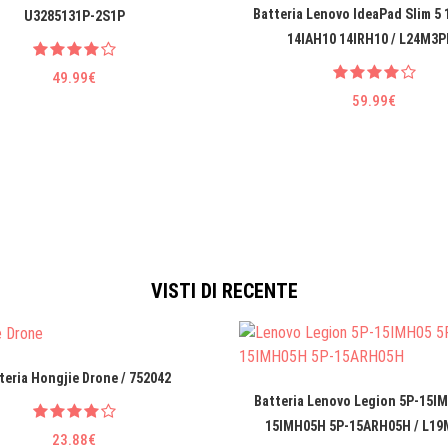
Batteria Lenovo IdeaPad Slim 5
U3285131P-2S1P
14IAH10 14IRH10 / L24M3P
49.99€
59.99€
VISTI DI RECENTE
teria Hongjie Drone / 752042
Batteria Lenovo Legion 5P-15I
15IMH05H 5P-15ARH05H / L1
23.88€