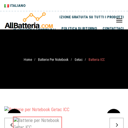
ITALIANO
SPEDIZIONE GRATUITA SU TUTTI I PRODOTTI
SPEDIZIONI E PAGAMENTI
POLITICA DI RITORNO
CONTATTACI
Home
Batterie Per Notebook
Getac
Batteria ICC
/
/
/
Sale
-20%