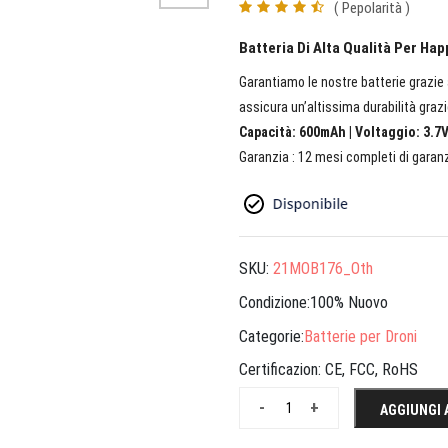
( Pepolarità )
Batteria Di Alta Qualità Per H
Garantiamo le nostre batterie grazie a
assicura un’altissima durabilità grazi
Capacità: 600mAh | Voltaggio: 3.7V
Garanzia : 12 mesi completi di garanz
SKU:
21MOB176_Oth
Condizione:100% Nuovo
Categorie:
Batterie per Droni
Certificazion:
CE, FCC, RoHS
-
+
AGGIUNGI 