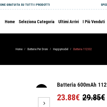
ONE GRATUITA SU TUTTI I PRODOTTI
SPE
Home
Seleziona Categoria
Ultimi Arrivi
I Più Venduti
Home
Batterie Per Droni
Happymodel
Batteria 112332
/
/
/
Batteria 600mAh 11
-20%
23.88€
29.85€