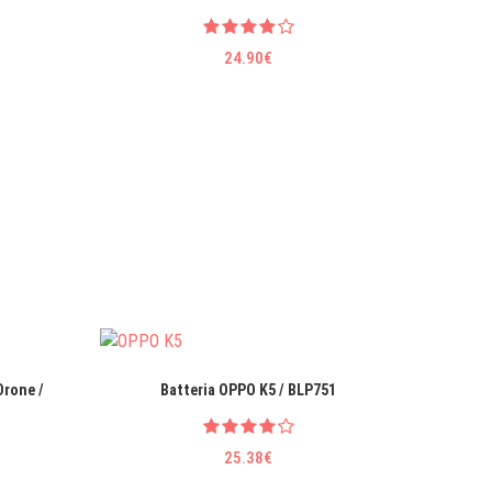
24.90€
Drone /
Batteria OPPO K5 / BLP751
Aliment
80
25.38€