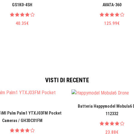
GS1K0-4SH
AVATA-360
40.35€
125.99€
VISTI DI RECENTE
Batteria Happymodel Mobula6 
 FiMI Palm Palm1 YTXJ03FM Pocket
112332
Cameras / GH3DC01FM
23.88€