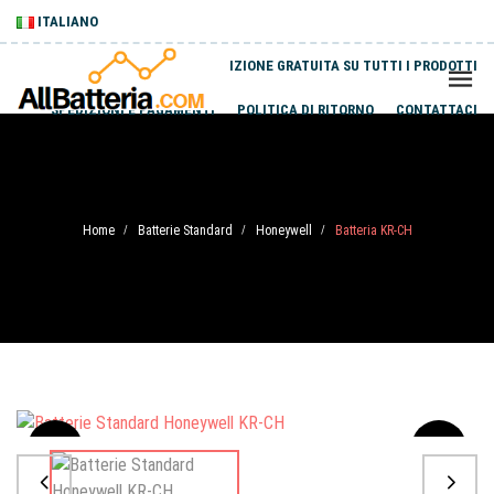
ITALIANO
SPEDIZIONE GRATUITA SU TUTTI I PRODOTTI
SPEDIZIONI E PAGAMENTI
POLITICA DI RITORNO
CONTATTACI
Home
Batterie Standard
Honeywell
Batteria KR-CH
/
/
/
Sale
-20%