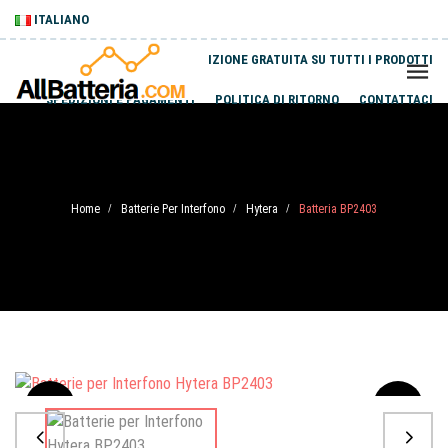
ITALIANO
SPEDIZIONE GRATUITA SU TUTTI I PRODOTTI
SPEDIZIONI E PAGAMENTI
POLITICA DI RITORNO
CONTATTACI
Home
Batterie Per Interfono
Hytera
Batteria BP2403
/
/
/
Sale
-20%