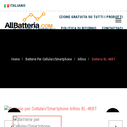
ITALIANO
SPEDIZIONE GRATUITA SU TUTTI I PRODOTTI
SPEDIZIONI E PAGAMENTI
POLITICA DI RITORNO
CONTATTACI
Home
Batterie Per Cellulari/Smartphone
Infinix
Batteria BL-48BT
/
/
/
Sale
-20%