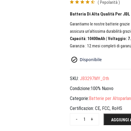
( Pepolarità )
Batteria Di Alta Qualità Per JB
Garantiamo le nostre batterie grazie a
assicura un’altissima durabilità grazi
Capacità: 10400mAh | Voltaggio: 7.
Garanzia : 12 mesi completi di garanz
SKU:
JB3297MY_Oth
Condizione:100% Nuovo
Categorie:
Batterie per Altoparlan
Certificazion:
CE, FCC, RoHS
-
+
AGGIUNGI 