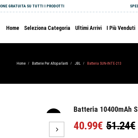
ONE GRATUITA SU TUTTI I PRODOTTI
SPE
Home
Seleziona Categoria
Ultimi Arrivi
I Più Venduti
Home
Batterie Per Altoparlanti
JBL
Batteria SUN-INTE-213
/
/
/
Batteria 10400mAh 
-20%
40.99€
51.24€