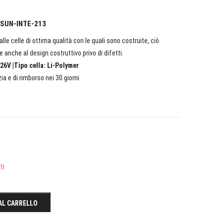
L SUN-INTE-213
lle celle di ottima qualità con le quali sono costruite, ciò
e anche al design costruttivo privo di difetti.
26V |Tipo cella: Li-Polymer
ia e di rimborso nei 30 giorni
ti
AL CARRELLO