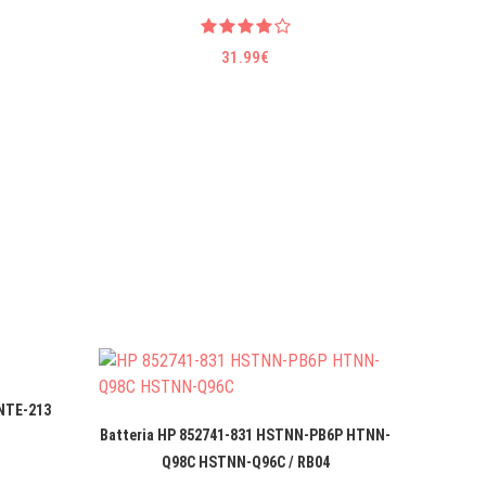
31.99€
INTE-213
Batteria HP 852741-831 HSTNN-PB6P HTNN-
Batteri
Q98C HSTNN-Q96C / RB04