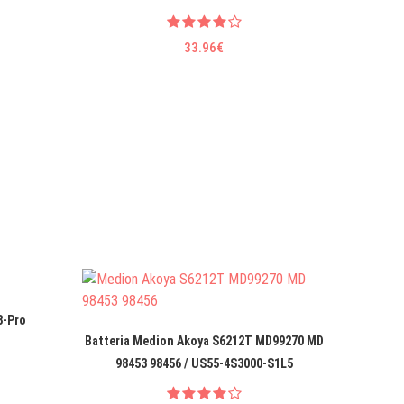
33.96€
8-Pro
Batte
Batteria Medion Akoya S6212T MD99270 MD
98453 98456 / US55-4S3000-S1L5