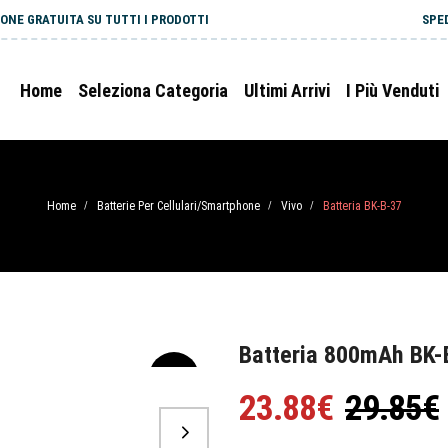
ONE GRATUITA SU TUTTI I PRODOTTI
SPE
Home
Seleziona Categoria
Ultimi Arrivi
I Più Venduti
Home
Batterie Per Cellulari/Smartphone
Vivo
Batteria BK-B-37
/
/
/
Batteria 800mAh BK-
-20%
23.88€
29.85€