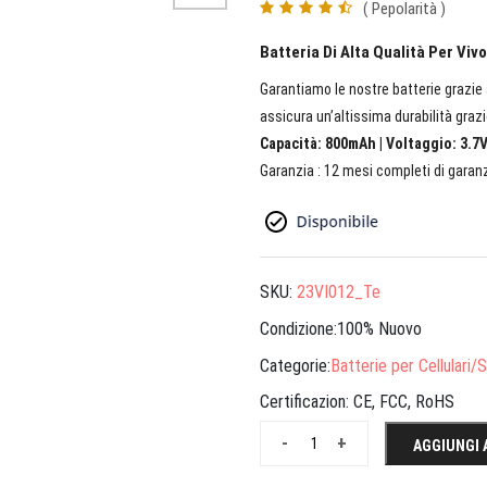
( Pepolarità )
Batteria Di Alta Qualità Per Viv
Garantiamo le nostre batterie grazie a
assicura un’altissima durabilità grazi
Capacità: 800mAh | Voltaggio: 3.7V
Garanzia : 12 mesi completi di garanz
SKU:
23VI012_Te
Condizione:100% Nuovo
Categorie:
Batterie per Cellulari
Certificazion:
CE, FCC, RoHS
-
+
AGGIUNGI 