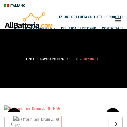
ITALIANO
SPEDIZIONE GRATUITA SU TUTTI I PRODOTTI
SPEDIZIONI E PAGAMENTI
POLITICA DI RITORNO
CONTATTACI
Home
Batterie Per Droni
JJRC
Batteria H56
/
/
/
Sale
-20%